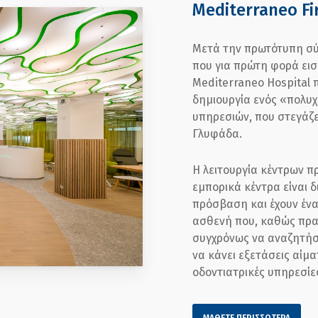
Mediterraneo Fi
Μετά την πρωτότυπη σύλ
που για πρώτη φορά εισ
Mediterraneo Hospital 
δημιουργία ενός «πολυ
υπηρεσιών, που στεγάζε
Γλυφάδα.
Η λειτουργία κέντρων 
εμπορικά κέντρα είναι 
πρόσβαση και έχουν ένα
ασθενή που, καθώς πραγ
συγχρόνως να αναζητήσε
να κάνει εξετάσεις αίμα
οδοντιατρικές υπηρεσίες
ΜΑΘΕΤΕ ΠΕΡΙΣΣΟΤΕΡΑ