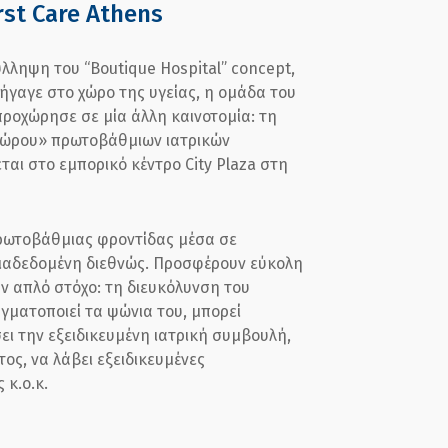
rst Care Athens
ληψη του “Boutique Hospital” concept,
ήγαγε στο χώρο της υγείας, η ομάδα του
προχώρησε σε μία άλλη καινοτομία: τη
χώρου» πρωτοβάθμιων ιατρικών
ται στο εμπορικό κέντρο City Plaza στη
πρωτοβάθμιας φροντίδας μέσα σε
διαδεδομένη διεθνώς. Προσφέρουν εύκολη
ν απλό στόχο: τη διευκόλυνση του
ματοποιεί τα ψώνια του, μπορεί
ι την εξειδικευμένη ιατρική συμβουλή,
τος, να λάβει εξειδικευμένες
 κ.ο.κ.