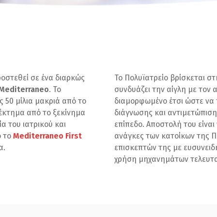
ροστεθεί σε ένα διαρκώς
Το Πολυϊατρείο βρίσκεται σ
Mediterraneo
. Το
συνδυάζει την αίγλη με τον 
ς 50 μίλια μακριά από το
διαμορφωμένο έτσι ώστε να
νέκτημα από το ξεκίνημα
διάγνωσης και αντιμετώπιση
α του ιατρικού και
επίπεδο. Αποστολή του είναι 
ο το
Mediterraneo First
ανάγκες των κατοίκων της Π
α.
επισκεπτών της με ευσυνειδη
χρήση μηχανημάτων τελευταί