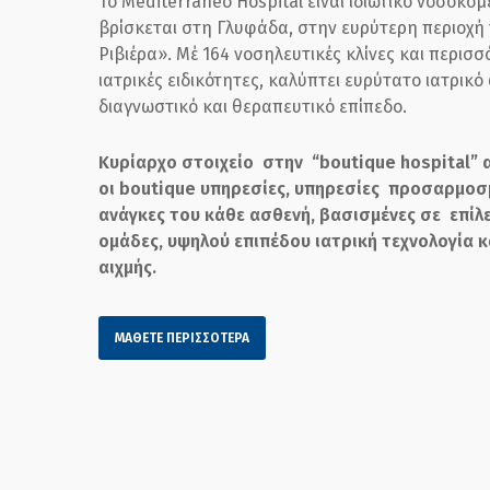
Το Mediterraneo Hospital είναι ιδιωτικό νοσοκομ
βρίσκεται στη Γλυφάδα, στην ευρύτερη περιοχή
Ριβιέρα». Μέ 164 νοσηλευτικές κλίνες και περισσ
ιατρικές ειδικότητες, καλύπτει ευρύτατο ιατρικ
διαγνωστικό και θεραπευτικό επίπεδο.
Κυρίαρχο στοιχείο στην “
boutique
hospital
” 
οι
boutique
υπηρεσίες, υπηρεσίες προσαρμοσμ
ανάγκες του κάθε ασθενή,
βασισμένες σε
επίλ
ομάδες, υψηλού επιπέδου ιατρική τεχνολογία κ
αιχμής.
ΜΑΘΕΤΕ ΠΕΡΙΣΣΟΤΕΡΑ