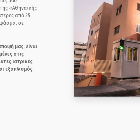
είο, που
 της «Αθηναϊκής
ότερες από 25
ό φάσμα, σε
αποψή μας, είναι
ένες στις
εκτες ιατρικές
αι εξοπλισμός