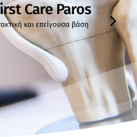
rst Care Paros
ακτική και επείγουσα βάση