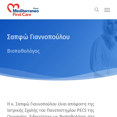
Skip
Menu
to
search
main
content
Σαπφώ Γιαννοπούλου
Βιοπαθολόγος
Η κ. Σαπφώ Γιαννοπούλου είναι απόφοιτη της
Ιατρικής Σχολής του Πανεπιστημίου PECS της
Ουγγαρίας. Ειδικεύτηκε ως Βιοπαθολόγος στο