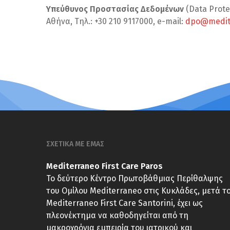
Υπεύθυνος Προστασίας Δεδομένων
(Data Prote
Αθήνα, Τηλ.: +30 210 9117000, e-mail:
dpo@medite
ΣΧΕΤΙΚΑ ΜΕ ΕΜΑΣ
Mediterraneo First Care Paros
Το δεύτερο Κέντρο Πρωτοβάθμιας Περίθαλψης
του Ομίλου Mediterraneo στις Κυκλάδες, μετά τ
Mediterraneo First Care Santorini, έχει ως
πλεονέκτημα να καθοδηγείται από τη
μακροχρόνια εμπειρία του ιατρικού και