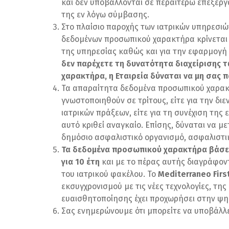
και δεν υποβάλλονται σε περαιτέρω επεξεργ
της εν λόγω σύμβασης.
Στο πλαίσιο παροχής των ιατρικών υπηρεσι
δεδομένων προσωπικού χαρακτήρα κρίνεται
της υπηρεσίας καθώς και για την εφαρμογή
δεν παρέχετε τη δυνατότητα διαχείρισης
χαρακτήρα, η
Εταιρεία
δύναται να
μη
σας π
Τα απαραίτητα δεδομένα προσωπικού χαρα
γνωστοποιηθούν σε τρίτους, είτε για την διε
ιατρικών πράξεων, είτε για τη συνέχιση της
αυτό κριθεί αναγκαίο. Επίσης, δύναται να 
δημόσιο ασφαλιστικό οργανισμό, ασφαλιστικ
Τα δεδομένα προσωπικού χαρακτήρα βάσει
για
1
0 έτη
και με το πέρας αυτής διαγράφοντ
του ιατρικού φακέλου. Το
Mediterraneo
Firs
εκσυγχρονισμού με τις νέες τεχνολογίες, τη
ευαισθητοποίησης έχει προχωρήσει στην ψη
Σας ενημερώνουμε ότι μπορείτε να υποβάλλε