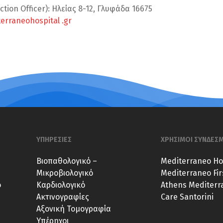
ction Officer): Ηλείας 8-12, Γλυφάδα 16675
rraneohospital .gr
ΥΠΗΡΕΣΙΕΣ
ΧΡΗΣΙΜΟΙ ΣΥΝΔΕΣ
Βιοπαθολογικό –
Mediterraneo Ho
Μικροβιολογικό
Mediterraneo Fir
ο
Καρδιολογικό
Athens
Mediterra
Ακτινογραφίες
Care Santorini
Αξονική Τομογραφία
Υπέρηχοι