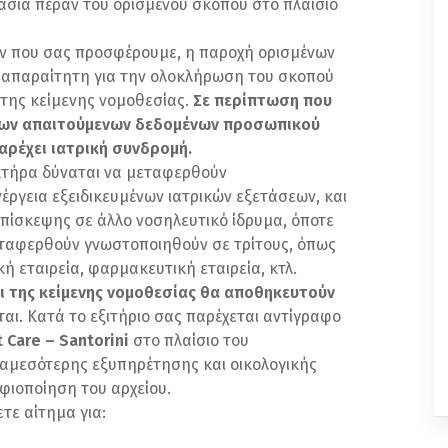
ασία πέραν του ορισμένου σκοπού στο πλαίσιο
ών που σας προσφέρουμε, η παροχή ορισμένων
 απαραίτητη για την ολοκλήρωση του σκοπού
 της κείμενης νομοθεσίας.
Σε περίπτωση που
 των απαιτούμενων δεδομένων προσωπικού
αρέχει ιατρική
συνδρομή.
κτήρα δύναται να μεταφερθούν
νέργεια εξειδικευμένων ιατρικών εξετάσεων, και
 επίσκεψης σε άλλο νοσηλευτικό ίδρυμα, όποτε
μεταφερθούν γνωστοποιηθούν σε τρίτους, όπως
ή εταιρεία, φαρμακευτική εταιρεία, κτλ.
 της κείμενης νομοθεσίας θα αποθηκευτούν
αι. Κατά το εξιτήριο σας παρέχεται αντίγραφο
t
Care – Santorini
στο πλαίσιο του
ς αμεσότερης εξυπηρέτησης και οικολογικής
φιοποίηση του αρχείου.
τε αίτημα για: