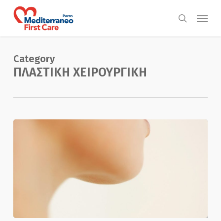
Skip
Menu
to
search
main
content
Category
ΠΛΑΣΤΙΚΗ ΧΕΙΡΟΥΡΓΙΚΗ