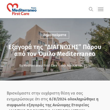
Skip
Menu
to
search
main
content
Δημοσιεύματα
Εξαγορά της “ΔΙΑΓΝΩΣΗΣ” Πάρου
από τον Όμιλο Mediterraneo
By
Mediterraneo First Care
6th Αύγουστος 2024
Βρισκόμαστε στην ευχάριστη θέση να σας
ενημερώσουμε ότι στις
6/8/2024 ολοκληρώθηκε η
συμφωνία εξαγοράς της Ανώνυμης Εταιρείας