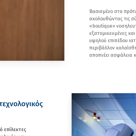
Βασισμένο στα πρότυ
ακολουθώντας τις σύ
«boutique» νοσηλευτ
εξατομικευμένες και 
υψηλού επιπέδου ιατ
περιβάλλον καλαίσθητ
αποπνέει ασφάλεια κ
οτεχνολογικός
ό επίλεκτες