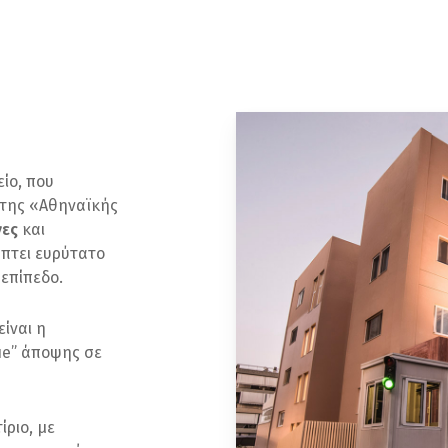
είο, που
 της «Αθηναϊκής
νες
και
ύπτει ευρύτατο
 επίπεδο.
είναι η
ue” άποψης σε
ίριο, με