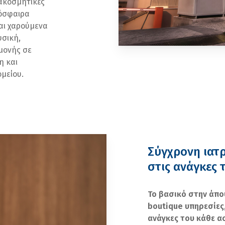
ιακοσμητικές
μόσφαιρα
και χαρούμενα
υσική,
μονής σε
η και
μείου.
Σύγχρονη ιατ
στις ανάγκες 
Το βασικό στην άπο
boutique
υπηρεσίες
ανάγκες του κάθε α