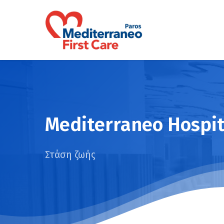
Skip
to
main
content
Mediterraneo Hospit
Στάση ζωής