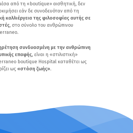
έσα από τη «boutique» αισθητική, δεν
κιμήσει εάν δε συνοδευόταν από τη
κή καλλιέργεια της φιλοσοφίας αυτής σε
στές
, στο σύνολο του ανθρώπινου
erraneo.
ηρέτηση συνδυασμένη με την ανθρώπινη
πικής επαφής,
είναι η «στιλιστική»
rraneo boutique Hospital καταθέτει ως
ρίζει ως
«στάση ζωής»
.