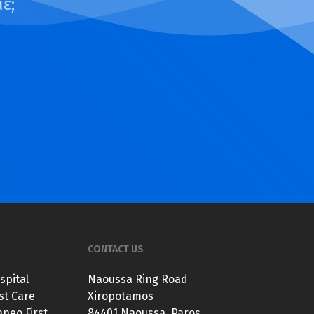
ε;
CONTACT US
spital
Naoussa Ring Road
st Care
Xiropotamos
neo First
84401 Naoussa, Paros