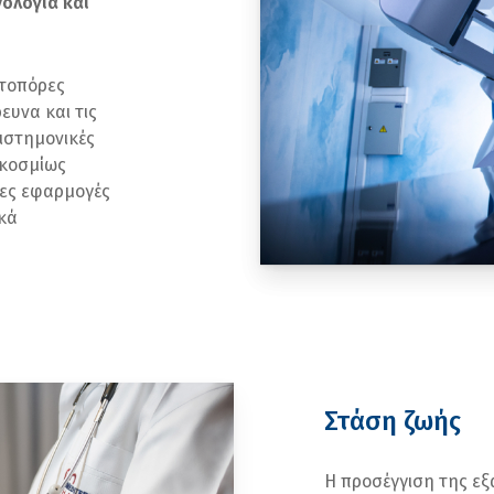
ολογία και
ωτοπόρες
ευνα και τις
πιστημονικές
γκοσμίως
μες εφαρμογές
ικά
Στάση ζωής
Η προσέγγιση της εξ