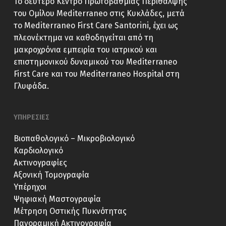
Το δεύτερο Κέντρο Πρωτοβάθμιας Περίθαλψης
του Ομίλου Mediterraneo στις Κυκλάδες, μετά
το Mediterraneo First Care Santorini, έχει ως
πλεονέκτημα να καθοδηγείται από τη
μακροχρόνια εμπειρία του ιατρικού και
επιστημονικού δυναμικού του Mediterraneo
First Care και του Mediterraneo Hospital στη
Γλυφάδα.
ΥΠΗΡΕΣΙΕΣ
Βιοπαθολογικό – Μικροβιολογικό
Καρδιολογικό
Ακτινογραφίες
Αξονική Τομογραφία
Υπέρηχοι
Ψηφιακή Μαστογραφία
Μέτρηση Οστικής Πυκνότητας
Πανοραμική Ακτινογραφία